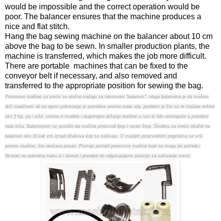
would be impossible and the correct operation would be
poor. The balancer ensures that the machine produces a
nice and flat stitch.
Hang the bag sewing machine on the balancer about 10 cm
above the bag to be sewn. In smaller production plants, the
machine is transferred, which makes the job more difficult.
There are portable machines that can be fixed to the
conveyor belt if necessary, and also removed and
transferred to the appropriate position for sewing the bag.
Prenosive mašine za vreće se obično kačaju za takozvani "balanser", uloga balansera je da mašinu
drži statičnom ali za njeno pokretanje je potrebna veoma mala sila, problem je što su te mašine tešine
oko 5 kg, pa i više, ovisno o modelu i dugotrajno držanje mašine u ruci bi bilo nemoguće a pravilost
rada loša. Balanserom se postiže da mašina proizvodi lijep i ravan štep. Šivalicu za vreće okačiti na
balanser oko 10-tak cm iznad džakova koji se zašivaju. U manjim proizvodnim pogonima se vrši
prenos mašine, što otežava posao. Postoje portabl prenosive mašine koje se mogu po potrebi i
fiksirati na pokretnu traku a i skinuti i prenijeti do odgovarajuće pozicije za zašivanje vreće.