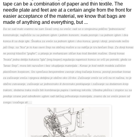
tape can be a combination of paper and thin textile. The
needle plate and feet are at a certain angle from the front for
easier acceptance of the material, we know that bags are
made of anything and everything, but ...
Da se sad malo vratimo na sam šivaći stroj za vreće: radi se o strojevima prilično "jednostavne"
konstrukcije, najčešće su sa jednom iglom i jednim koncem, mada postoje i sa jednom iglom i dva
konca ili sa dvije igle. Šivalica za vreće sa jednom iglom i dva konca, gornji i donji, proizvode nešto
jači štep, sa "lica" je to kao ravni štep na običnoj mašini a sa naličja je tzv.lančani štep. Za donji konac
ne postoji klasični "grajfer", u pitanju je mehanizam sličan kao kod iberdek mašine. Gornji konac
"hvata" jedna deblja kukasta "igla" (eng.looper).regulacija napetosti konca se vrši po potrebi, gleda se
"lanac štep", mora biti razvučen i bez skupljanja materijala . Konac je kod nekih modela zaštićen
plastičnom korpicom, što sprečava bespotrebne zastoje zbog kačanja konca, postoji poseban konac
za zašivanje vreća i njegova debljina je obično oko 10-tke. Zašivanje vreće se vrši na tri načina, to je
obično zatvaranje, zašivanje uz jednostruko ili dvostruko preklapanje i zašivanje sa dodatnom-krep
trakom, dodatna traka može biti kombinacija papira i tanknog tekstila. Ubodna pločica i stopice su sa
prednje strane pod određenim uglom radi lakšeg prihvatanja materijala, znamo da se vreće prave od
svega i svačega ali.....