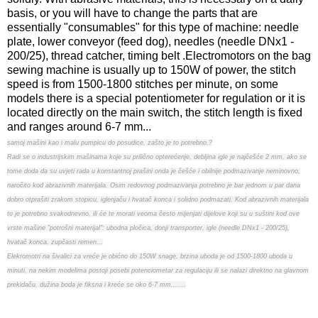
basis, or you will have to change the parts that are
essentially "consumables" for this type of machine: needle
plate, lower conveyor (feed dog), needles (needle DNx1 -
200/25), thread catcher, timing belt .Electromotors on the bag
sewing machine is usually up to 150W of power, the stitch
speed is from 1500-1800 stitches per minute, on some
models there is a special potentiometer for regulation or it is
located directly on the main switch, the stitch length is fixed
and ranges around 6-7 mm...
samoj mašini kao i malu pumpicu do posudice, zašto je to potrebno.?
Radi se o industrijskim mašinama koje su prilično opterećenje, debljina igle je najčešće 2 mm, ako se
tome doda da su uvjeti rada u konstantnoj prašini onda je češće i obilnije podmazivanje neminovno,
naročito kod abrazivnih materijala. Osim redovnog podmazivanja potrebno je bar jednom u par dana
dobro otprašiti zrakom stopicu, iglenjaču i hvatač konca i solidno podmazati. Kod abrazivnih materijala
to je potrebno svakodnevno, ili će te morati veoma često mijenjati dijelove koji su u suštini kod ove
vrste mašine "potrošni materijal": ubodna pločica, donji transporter, igle (needle DNx1 - 200/25),
hvatač konca, zupčasti remen...
Elekromotri na šivalici za vreće je obićno do 150W snage, brzina uboda je od 1500-1800 uboda u
minuti, na nekim modelima postoji posebi potenciometar za regulaciju ili se nalazi direktno na glavnom
prekidaču, dužina boda je fiksna i kreće se oko 6-7 mm.......