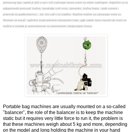
prenosivog tipa, radnik je drži u ruci i vrši zašivanje otvora vreće sa nekim sadržajem. Najčešće su to
poljoprivredni proizvodi, brašno, hemikalije svih vrsta, sjemenke, stočna hrana...rjeđe cement i
proizvodi za građevinarstvo....itd, isto važi i za stabilne. Statične mašine za zatvaranje vreća su
fiksirane na nosač, najčešće iznad pokretne transportne trake, gdje radnik samo navodi rub vreće na
mašinu a ostatak je automatizovan sa automatskim odsijecanjem konca.
Portable bag machines are usually mounted on a so-called
"balancer", the role of the balancer is to keep the machine
static but it requires very little force to run it, the problem is
that these machines weigh about 5 kg and more, depending
on the model and long holding the machine in your hand